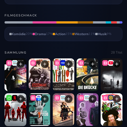
FILMGESCHMACK
Komödie
20
%
Drama
17
%
Action
15
%
Western
11
%
Musik
9
%
28
Titel
SAMMLUNG