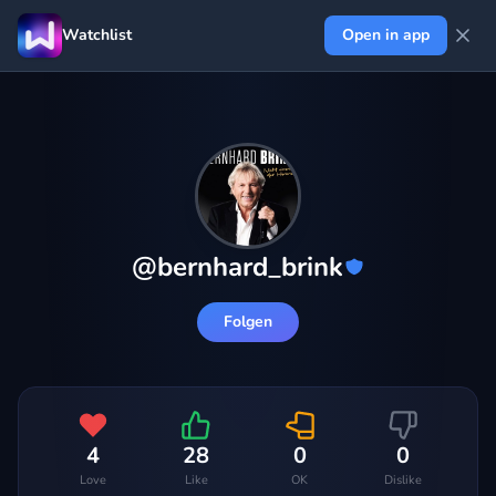
Watchlist
Open in app
@
bernhard_brink
Folgen
4
28
0
0
Love
Like
OK
Dislike