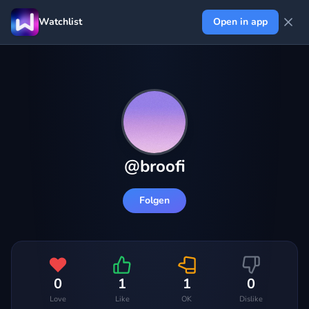
Watchlist
Open in app
@
broofi
Folgen
0
1
1
0
Love
Like
OK
Dislike