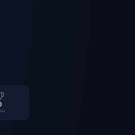
0
like