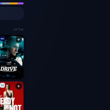
44
Titel