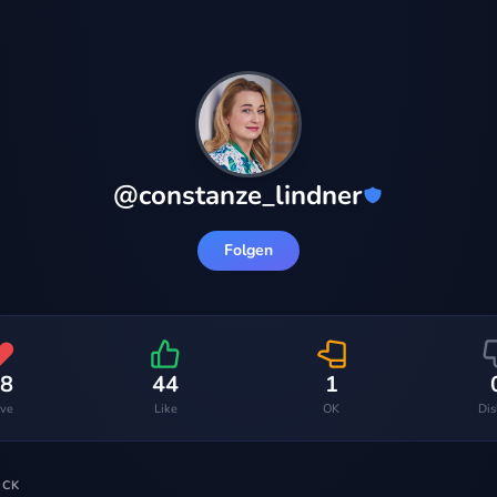
@
constanze_lindner
Folgen
8
44
1
ve
Like
OK
Dis
ACK