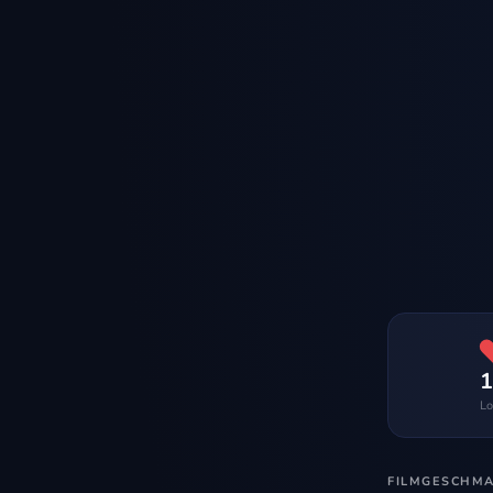
1
Lo
FILMGESCHM