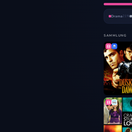
Drama
21
%
SAMMLUNG