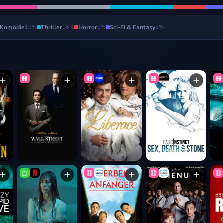
Komödie
18
%
Thriller
16
%
Horror
8
%
Sci-Fi & Fantasy
5
%