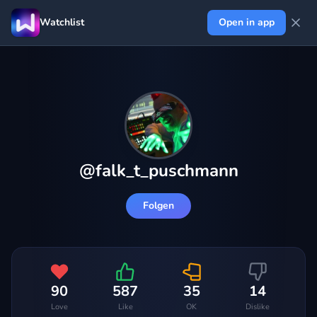
Watchlist
Open in app
@
falk_t_puschmann
Folgen
90
587
35
14
Love
Like
OK
Dislike