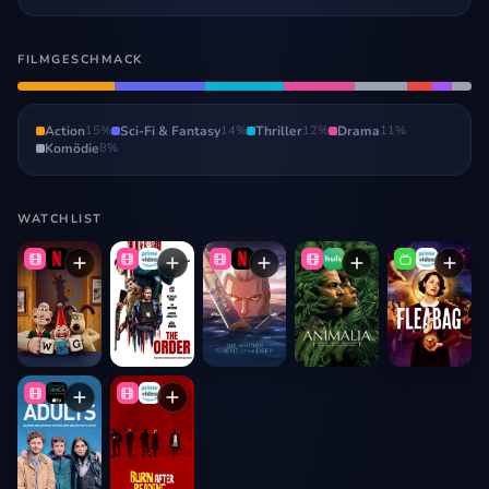
FILMGESCHMACK
Action
15
%
Sci-Fi & Fantasy
14
%
Thriller
12
%
Drama
11
%
Komödie
8
%
WATCHLIST