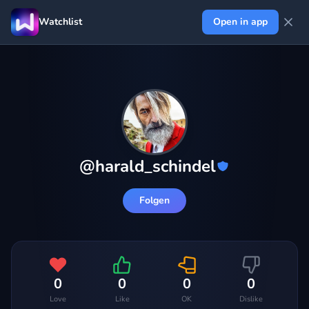
Watchlist
Open in app
@
harald_schindel
Folgen
0
0
0
0
Love
Like
OK
Dislike