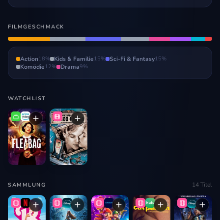
FILMGESCHMACK
Action
18
%
Kids & Familie
15
%
Sci-Fi & Fantasy
15
%
Komödie
12
%
Drama
9
%
WATCHLIST
14
Titel
SAMMLUNG