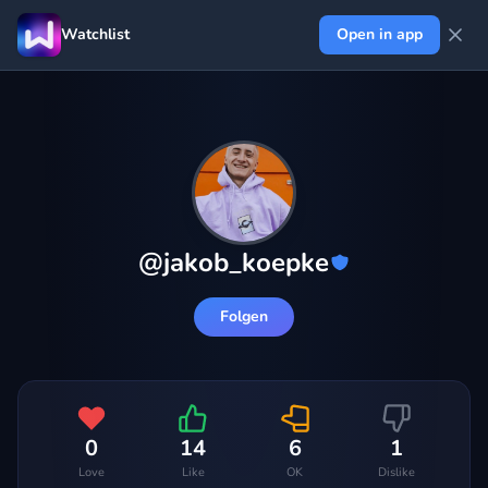
Watchlist
Open in app
@
jakob_koepke
Folgen
0
14
6
1
Love
Like
OK
Dislike