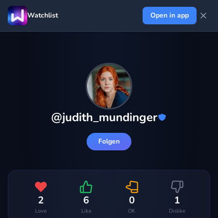
Watchlist
Open in app
@
judith_mundinger
Folgen
2
6
0
1
Love
Like
OK
Dislike