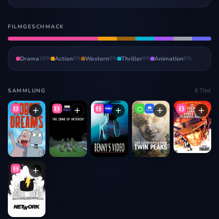
FILMGESCHMACK
Drama
38
%
Action
8
%
Western
8
%
Thriller
8
%
Animation
8
%
6
Titel
SAMMLUNG