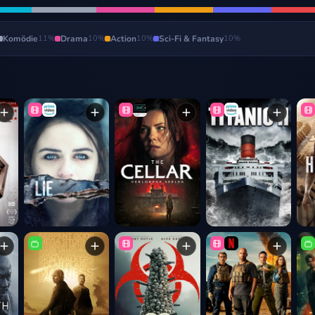
Komödie
11
%
Drama
10
%
Action
10
%
Sci-Fi & Fantasy
10
%