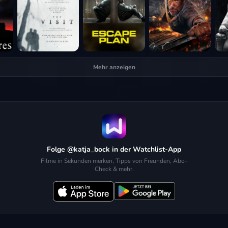
Mehr anzeigen
Folge @katja_bock in der Watchlist-App
Filme in Sekunden merken, Tipps von Freunden, Abo-
Check & mehr.