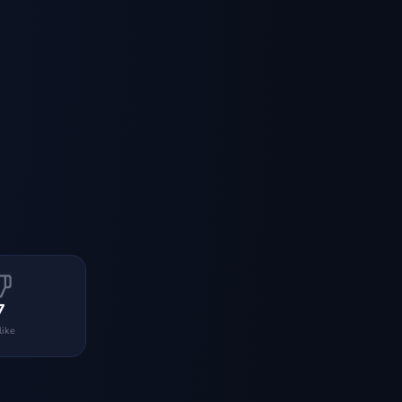
7
like