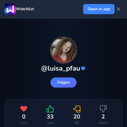
Watchlist
Open in app
@
luisa_pfau
Folgen
0
33
20
2
Love
Like
OK
Dislike