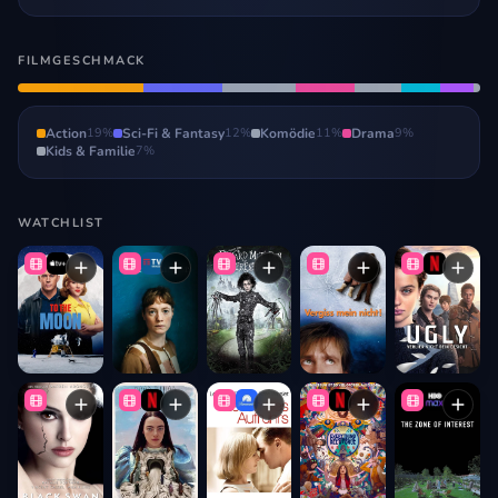
FILMGESCHMACK
Action
19
%
Sci-Fi & Fantasy
12
%
Komödie
11
%
Drama
9
%
Kids & Familie
7
%
WATCHLIST