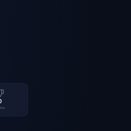
0
like