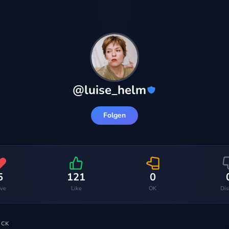
@
luise_helm
Folgen
5
121
0
ve
Like
OK
Dis
ACK