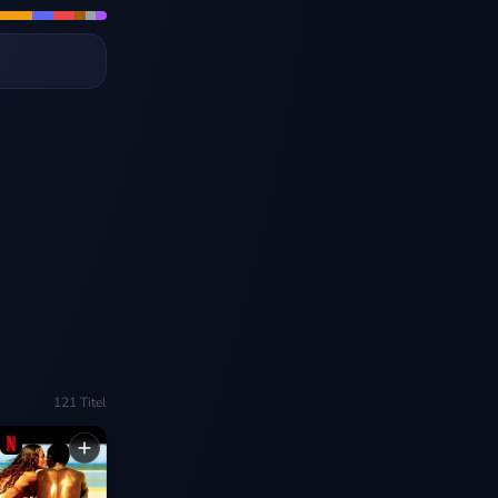
121
Titel