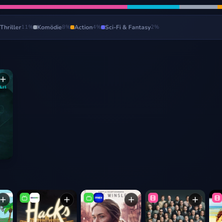
Thriller
11
%
Komödie
8
%
Action
4
%
Sci-Fi & Fantasy
2
%