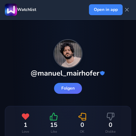
Watchlist
Open in app
@
manuel_mairhofer
Folgen
1
15
0
0
Love
Like
OK
Dislike