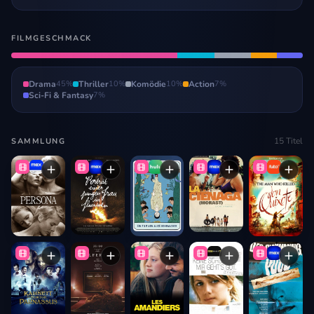
FILMGESCHMACK
Drama
45
%
Thriller
10
%
Komödie
10
%
Action
7
%
Sci-Fi & Fantasy
7
%
15
Titel
SAMMLUNG