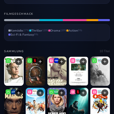
FILMGESCHMACK
Komödie
27
%
Thriller
18
%
Drama
18
%
Action
9
%
Sci-Fi & Fantasy
9
%
10
Titel
SAMMLUNG