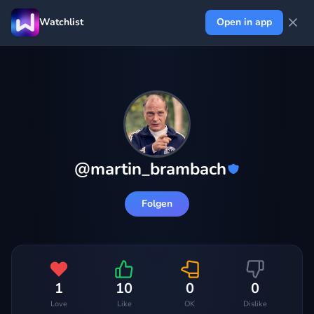
Watchlist
Open in app
@
martin_brambach
Folgen
1
10
0
0
Love
Like
OK
Dislike