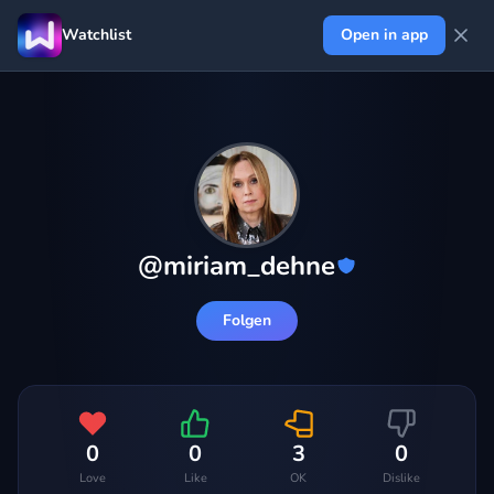
Watchlist
Open in app
@
miriam_dehne
Folgen
0
0
3
0
Love
Like
OK
Dislike