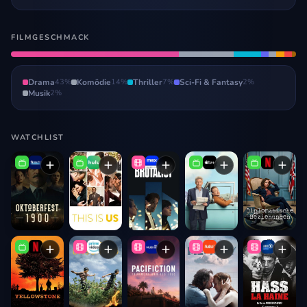
FILMGESCHMACK
Drama
43
%
Komödie
14
%
Thriller
7
%
Sci-Fi & Fantasy
2
%
Musik
2
%
WATCHLIST