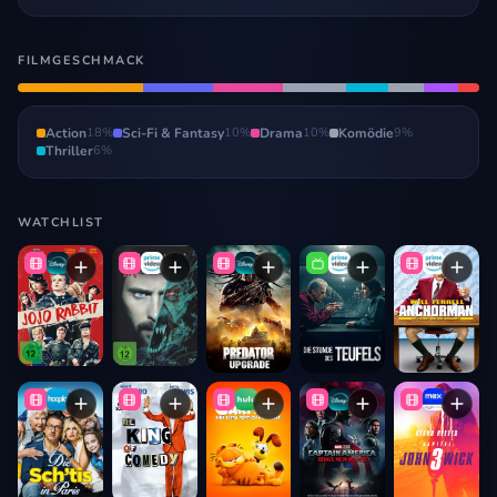
FILMGESCHMACK
Action
18
%
Sci-Fi & Fantasy
10
%
Drama
10
%
Komödie
9
%
Thriller
6
%
WATCHLIST