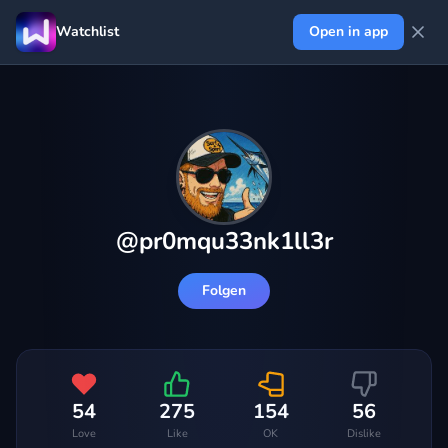
Watchlist
Open in app
@
pr0mqu33nk1ll3r
Folgen
54
275
154
56
Love
Like
OK
Dislike