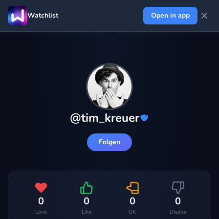
Watchlist
Open in app
@
tim_kreuer
Folgen
0
0
0
0
Love
Like
OK
Dislike