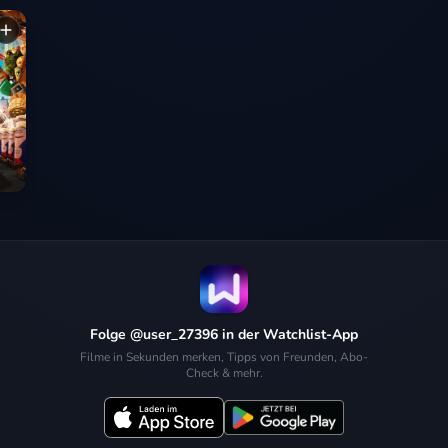
Folge @user_27396 in der Watchlist-App
Filme in Sekunden merken, Tipps von Freunden, Abo-
Check & mehr.