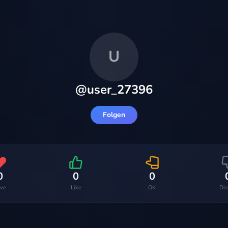
U
@
user_27396
Folgen
0
0
0
ve
Like
OK
Dis