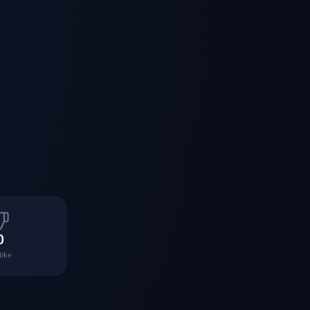
0
like