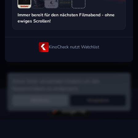
Beliebt beim Streaming
Immer bereit für den nächsten Filmabend - ohne
ewiges Scrollen!
KinoCheck nutzt Watchlist
Diese Seite verwendet Cookies um das
Nutzererlebnis zu verbessern.
Hol dir die Watchlist-App:
Filme in Sekunden merken, Tipps von
Ablehnen
Akzeptieren
Freunden, Abo-Check & mehr.