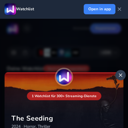
Watchlist
Open in app
Anmelden
Registrieren
+
224
Deine Watchlist
Noch nicht gespeichert
Hinzufügen
1 Watchlist für 300+ Streaming-Dienste
The Seeding
2024
·
Horror, Thriller