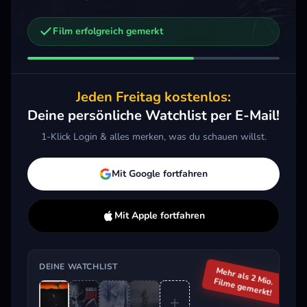
Film erfolgreich gemerkt
Weitere Trailer, die dich interessieren könnten
Escape from the Deep - Bis zum letzten Atemzug
Swip
Bloodline Killer
2024 · Horror, Thriller
2024 
2024 · Horror, Thriller
Jeden Freitag kostenlos:
Merken
Mehr
M
Merken
Mehr
Deine persönliche Watchlist per E-Mail!
1-Klick Login & alles merken, was du schauen willst.
Aktuell im Trend
Mit Google fortfahren
Mit Apple fortfahren
DEINE WATCHLIST
Mehr als 2 Mio.
Filme gemerkt!