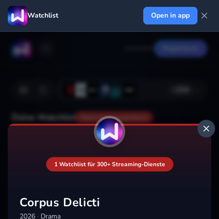
Watchlist
Open in app
Anmelden
Registrieren
+
224
Deine Watchlist
Noch nicht gespeichert
Hinzufügen
1 Watchlist für 300+ Streaming-Dienste
Corpus Delicti
2026
·
Drama