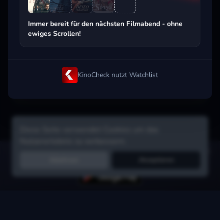
Beliebt beim Streaming
Immer bereit für den nächsten Filmabend - ohne
ewiges Scrollen!
KinoCheck nutzt Watchlist
Diese Seite verwendet Cookies um das
Nutzererlebnis zu verbessern.
Hol dir die Watchlist-App:
Filme in Sekunden merken, Tipps von
Ablehnen
Akzeptieren
Freunden, Abo-Check & mehr.