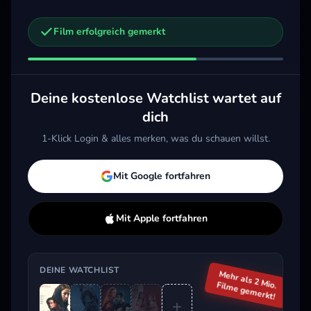
Film erfolgreich gemerkt
Weitere Trailer, die dich interessieren könnten
The Death of Robin Hood
The 
The Punisher: One Last Kill
2026 · Action, Drama
2026
2026 · Action, Thriller, Drama
Deine kostenlose Watchlist wartet auf
Merken
Mehr
M
Merken
Mehr
dich
1-Klick Login & alles merken, was du schauen willst.
Aktuell im Trend
Mit Google fortfahren
Mit Apple fortfahren
DEINE WATCHLIST
Mehr als 2 Mio.
Filme gemerkt!