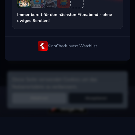
Beliebt beim Streaming
Immer bereit für den nächsten Filmabend - ohne
ewiges Scrollen!
KinoCheck nutzt Watchlist
Diese Seite verwendet Cookies um das
Nutzererlebnis zu verbessern.
Hol dir die Watchlist-App:
Filme in Sekunden merken, Tipps von
Ablehnen
Akzeptieren
Freunden, Abo-Check & mehr.