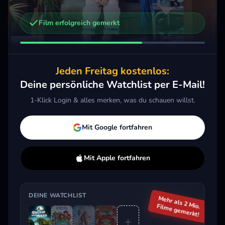
Film erfolgreich gemerkt
Weitere Trailer, die dich interessieren könnten
Toy Story 5
Vaiana
Mini
2026 · Action, Animation, Komödie
2026 · Action, Komödie, Kids & Familie
2026 
Jeden Freitag kostenlos:
Merken
Mehr
Merken
Mehr
M
Deine persönliche Watchlist per E-Mail!
1-Klick Login & alles merken, was du schauen willst.
Aktuell im Trend
Mit Google fortfahren
Mit Apple fortfahren
DEINE WATCHLIST
Mehr als 2 Mio.
Filme gemerkt!