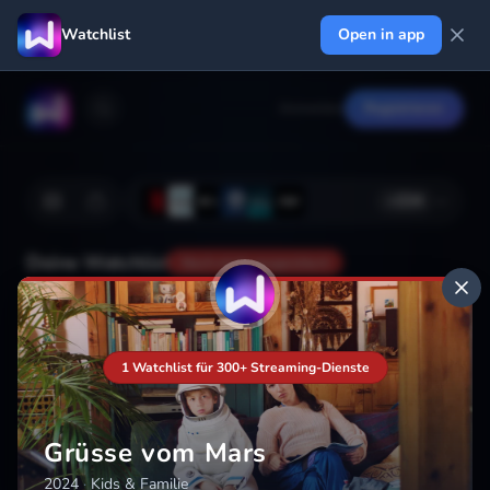
Watchlist
Open in app
Anmelden
Registrieren
+
224
Deine Watchlist
Noch nicht gespeichert
Hinzufügen
1 Watchlist für 300+ Streaming-Dienste
Grüsse vom Mars
2024
·
Kids & Familie