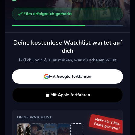
Film erfolgreich gemerkt
Weitere Trailer, die dich interessieren könnten
Neues aus der Welt
Rust - Legende des Westens
2020 · Action, Drama, Western
2025 · Action, Drama, Western
Deine kostenlose Watchlist wartet auf
Merken
Mehr
Merken
Mehr
dich
1-Klick Login & alles merken, was du schauen willst.
Aktuell im Trend
Mit Google fortfahren
Mit Apple fortfahren
DEINE WATCHLIST
Mehr als 2 Mio.
Filme gemerkt!