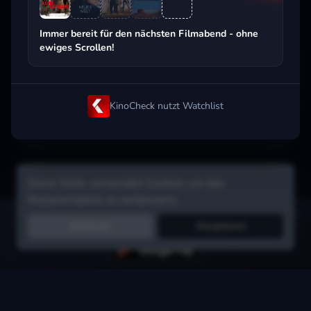
Beliebt beim Streaming
Immer bereit für den nächsten Filmabend - ohne
ewiges Scrollen!
KinoCheck nutzt Watchlist
Diese Seite verwendet Cookies um das
Nutzererlebnis zu verbessern.
Hol dir die Watchlist-App:
Filme in Sekunden merken, Tipps von
Ablehnen
Akzeptieren
Freunden, Abo-Check & mehr.