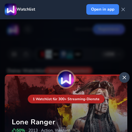
Watchlist
Open in app
Anmelden
Registrieren
+
224
Deine Watchlist
Noch nicht gespeichert
Hinzufügen
1 Watchlist für 300+ Streaming-Dienste
Lone Ranger
50
%
·
2013
·
Action, Western