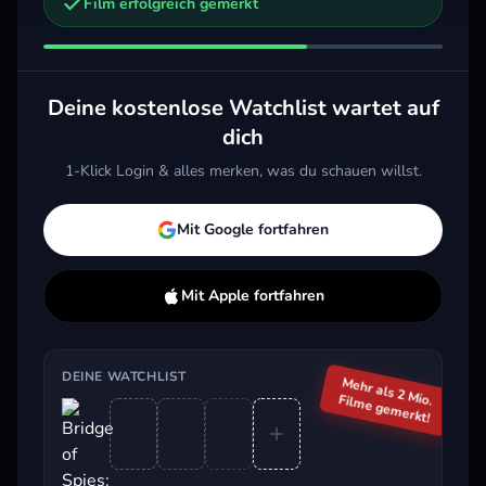
Film erfolgreich gemerkt
2013 · Action, Sci-Fi & Fantasy, Thriller
2020 · Drama, Thriller
2025 
Merken
Mehr
Merken
Mehr
M
Deine kostenlose Watchlist wartet auf
dich
Aktuell im Trend
1-Klick Login & alles merken, was du schauen willst.
Mit Google fortfahren
Mit Apple fortfahren
DEINE WATCHLIST
Mehr als 2 Mio.
Beliebt beim Streaming
Filme gemerkt!