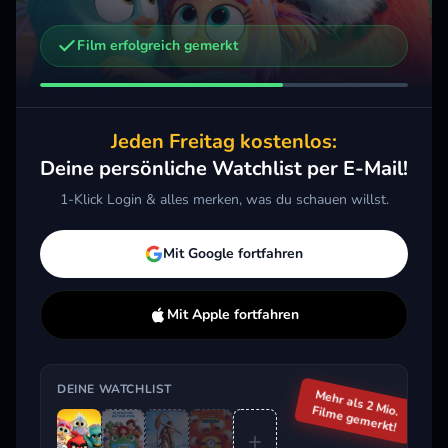
Film erfolgreich gemerkt
Weitere Trailer, die dich interessieren könnten
Toy Story 5
Vaiana
Mini
2026 · Action, Animation, Komödie
2026 · Action, Komödie, Kids & Familie
2026 
Jeden Freitag kostenlos:
Merken
Mehr
Merken
Mehr
M
Deine persönliche Watchlist per E-Mail!
1-Klick Login & alles merken, was du schauen willst.
Aktuell im Trend
Mit Google fortfahren
Mit Apple fortfahren
DEINE WATCHLIST
Mehr als 2 Mio.
Filme gemerkt!