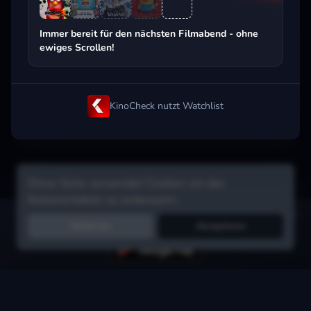
Beliebt beim Streaming
Immer bereit für den nächsten Filmabend - ohne
ewiges Scrollen!
KinoCheck nutzt Watchlist
Diese Seite verwendet Cookies um das
Nutzererlebnis zu verbessern.
Hol dir die Watchlist-App:
Filme in Sekunden merken, Tipps von
Ablehnen
Akzeptieren
Freunden, Abo-Check & mehr.