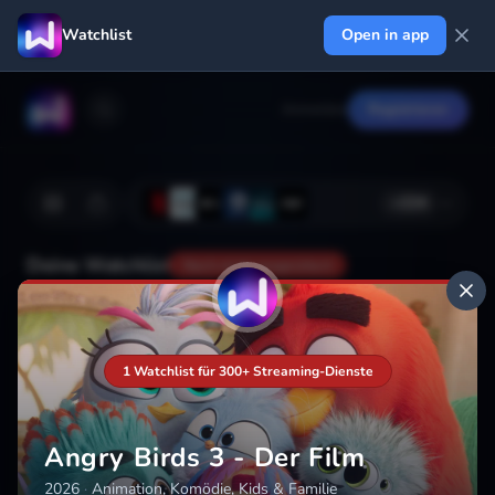
Watchlist
Open in app
Anmelden
Registrieren
+
224
Deine Watchlist
Noch nicht gespeichert
Hinzufügen
1 Watchlist für 300+ Streaming-Dienste
Angry Birds 3 - Der Film
2026
·
Animation, Komödie, Kids & Familie