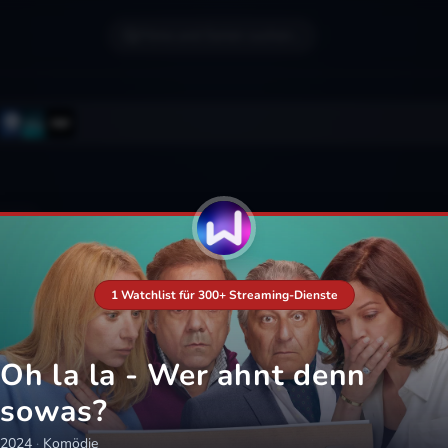
Filme und Serien suchen...
1 Watchlist für 300+ Streaming-Dienste
Oh la la - Wer ahnt denn
sowas?
2024
·
Komödie