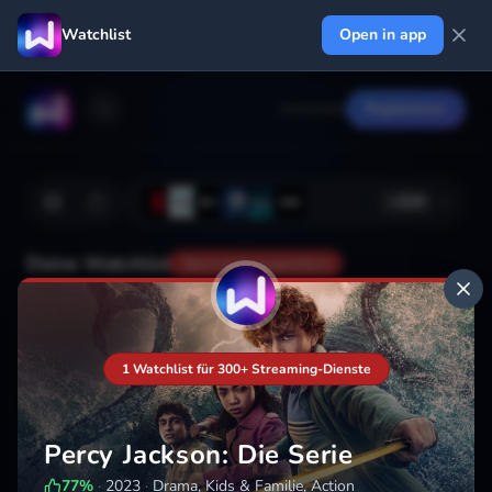
Watchlist
Open in app
Anmelden
Registrieren
+
224
Deine Watchlist
Noch nicht gespeichert
Hinzufügen
1 Watchlist für 300+ Streaming-Dienste
Percy Jackson: Die Serie
77
%
·
2023
·
Drama, Kids & Familie, Action