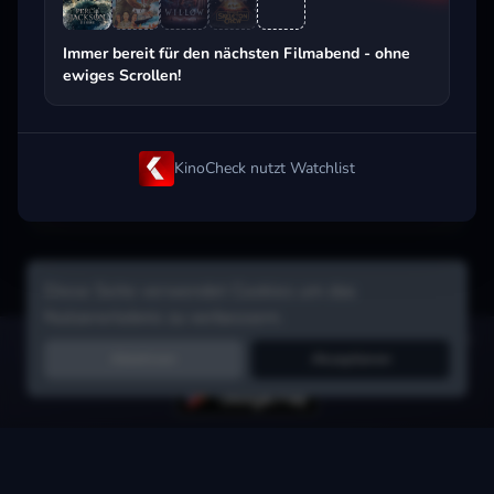
Beliebt beim Streaming
Immer bereit für den nächsten Filmabend - ohne
ewiges Scrollen!
KinoCheck nutzt Watchlist
Diese Seite verwendet Cookies um das
Nutzererlebnis zu verbessern.
Hol dir die Watchlist-App:
Filme in Sekunden merken, Tipps von
Ablehnen
Akzeptieren
Freunden, Abo-Check & mehr.