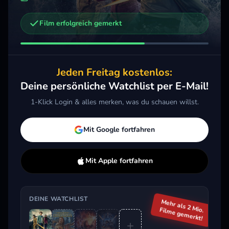
Film erfolgreich gemerkt
Weitere Trailer, die dich interessieren könnten
Willow
Star Wars: Skeleton Crew
Eyes
2022 · Drama, Action, Sci-Fi & Fantasy
2024 · Kids & Familie, Action, Sci-Fi & Fantasy
Jeden Freitag kostenlos:
Merken
Mehr
Merken
Mehr
M
Deine persönliche Watchlist per E-Mail!
1-Klick Login & alles merken, was du schauen willst.
Aktuell im Trend
Mit Google fortfahren
Mit Apple fortfahren
DEINE WATCHLIST
Mehr als 2 Mio.
Filme gemerkt!