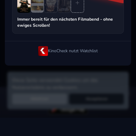
Beliebt beim Streaming
Immer bereit für den nächsten Filmabend - ohne
ewiges Scrollen!
KinoCheck nutzt Watchlist
Diese Seite verwendet Cookies um das
Nutzererlebnis zu verbessern.
Hol dir die Watchlist-App:
Filme in Sekunden merken, Tipps von
Ablehnen
Akzeptieren
Freunden, Abo-Check & mehr.