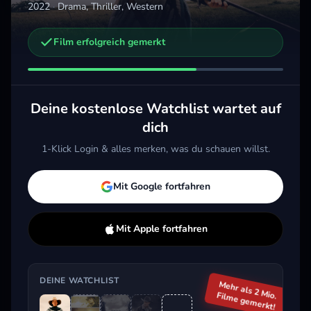
2022
·
Drama, Thriller, Western
Film erfolgreich gemerkt
Weitere Trailer, die dich interessieren könnten
Confession
Dead for a Dollar
Jane
2012 · Drama
2022 · Action, Drama, Thriller
2015 
Deine kostenlose Watchlist wartet auf
Merken
Mehr
Merken
Mehr
M
dich
1-Klick Login & alles merken, was du schauen willst.
Aktuell im Trend
Mit Google fortfahren
Mit Apple fortfahren
DEINE WATCHLIST
Mehr als 2 Mio.
Filme gemerkt!