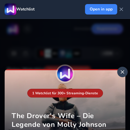
Watchlist
Open in app
Anmelden
Registrieren
+
224
Deine Watchlist
Noch nicht gespeichert
1 Watchlist für 300+ Streaming-Dienste
Hinzufügen
The Drover's Wife – Die
Legende von Molly Johnson