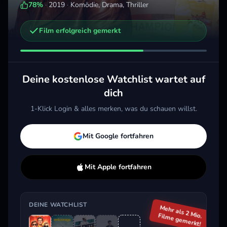
78
%
·
2019
·
Komödie, Drama, Thriller
Film erfolgreich gemerkt
Weitere Trailer, die dich interessieren könnten
Entourage
The 
Dolemite Is My Name
2015 · Komödie, Drama
2017 
2019 · Komödie, Drama
Deine kostenlose Watchlist wartet auf
Merken
Mehr
M
Merken
Mehr
dich
1-Klick Login & alles merken, was du schauen willst.
Aktuell im Trend
Mit Google fortfahren
Mit Apple fortfahren
DEINE WATCHLIST
Mehr als 2 Mio.
Filme gemerkt!