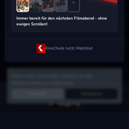
Beliebt beim Streaming
Immer bereit für den nächsten Filmabend - ohne
ewiges Scrollen!
KinoCheck nutzt Watchlist
Diese Seite verwendet Cookies um das
Nutzererlebnis zu verbessern.
Hol dir die Watchlist-App:
Filme in Sekunden merken, Tipps von
Ablehnen
Akzeptieren
Freunden, Abo-Check & mehr.