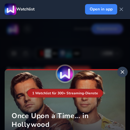
Watchlist
Open in app
Anmelden
Registrieren
+
224
Deine Watchlist
Noch nicht gespeichert
1 Watchlist für 300+ Streaming-Dienste
Hinzufügen
Once Upon a Time... in
Hollywood