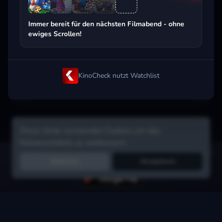
Beliebt beim Streaming
Immer bereit für den nächsten Filmabend - ohne
ewiges Scrollen!
KinoCheck nutzt Watchlist
Diese Seite verwendet Cookies um das
Nutzererlebnis zu verbessern.
Hol dir die Watchlist-App:
Filme in Sekunden merken, Tipps von
Ablehnen
Akzeptieren
Freunden, Abo-Check & mehr.