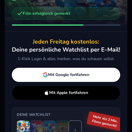
Film erfolgreich gemerkt
Weitere Trailer, die dich interessieren könnten
Trolls
Madagascar 3 - Flucht durch Europa
2016 · Action, Animation, Komödie
2012 · Action, Animation, Komödie
2017 
Jeden Freitag kostenlos:
Merken
Mehr
Merken
Mehr
M
Deine persönliche Watchlist per E-Mail!
1-Klick Login & alles merken, was du schauen willst.
Aktuell im Trend
Mit Google fortfahren
Mit Apple fortfahren
DEINE WATCHLIST
Mehr als 2 Mio.
Filme gemerkt!