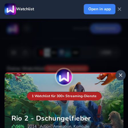
Watchlist
Open in app
Anmelden
Registrieren
+
224
Deine Watchlist
Noch nicht gespeichert
Hinzufügen
1 Watchlist für 300+ Streaming-Dienste
Rio 2 - Dschungelfieber
56
%
·
2014
·
Action, Animation, Komödie