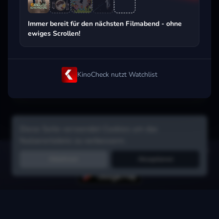
Beliebt beim Streaming
Immer bereit für den nächsten Filmabend - ohne
ewiges Scrollen!
KinoCheck nutzt Watchlist
Diese Seite verwendet Cookies um das
Nutzererlebnis zu verbessern.
Hol dir die Watchlist-App:
Filme in Sekunden merken, Tipps von
Ablehnen
Akzeptieren
Freunden, Abo-Check & mehr.