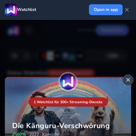
Watchlist
Open in app
Anmelden
Registrieren
+
224
Deine Watchlist
Noch nicht gespeichert
Hinzufügen
1 Watchlist für 300+ Streaming-Dienste
Die Känguru-Verschwörung
60
%
·
2022
·
Komödie