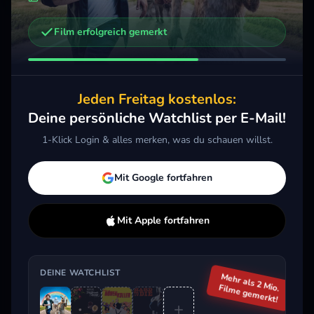
Film erfolgreich gemerkt
Weitere Trailer, die dich interessieren könnten
What the Fuck heißt Redirected?
Project X
2014 · Action, Komödie, Thriller
2012 · Komödie
Jeden Freitag kostenlos:
Merken
Mehr
Merken
Mehr
Deine persönliche Watchlist per E-Mail!
1-Klick Login & alles merken, was du schauen willst.
Aktuell im Trend
Mit Google fortfahren
Mit Apple fortfahren
DEINE WATCHLIST
Mehr als 2 Mio.
Filme gemerkt!