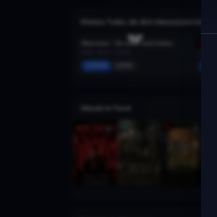
Weitere Trailer, die dich interessieren könnte
Obsession – Du sollst mich lieben
The L
2026 · Horror, Thriller
2026 · H
Merken
Mehr
Mer
Aktuell im Trend