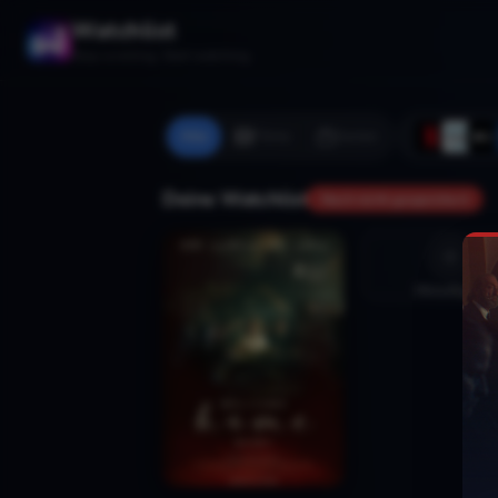
Watchlist
Stop scrolling. Start watching.
Alle
Filme
Serien
Deine Watchlist
Noch nicht gespeichert
Hinzufügen