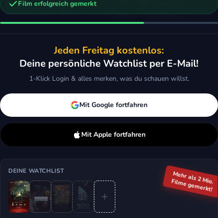
Film erfolgreich gemerkt
n
ast House
The Devil's Mouth - Der Teufelsschlund
Jeden Freitag kostenlos:
orror, Sci-Fi & Fantasy, Thriller
2026 · Horror, Thriller
Deine persönliche Watchlist per E-Mail!
ken
Mehr
Merken
Mehr
1-Klick Login & alles merken, was du schauen willst.
Mit Google fortfahren
Mit Apple fortfahren
DEINE WATCHLIST
Mehr als 2 Mio.
Filme gemerkt!