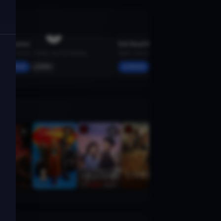
Backrooms
Evil Dead Burn
2026 · Horror, Thriller, Sci-Fi & Fantasy
2026 · Horror, Thriller
Merken
Mehr
Merken
Mehr