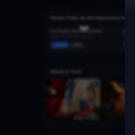
Weitere Trailer, die dich interessieren könnte
Iron Maiden: Burning Ambition
2026 · Dokumentation, Musik
2022 · 
Merken
Mehr
Mer
Aktuell im Trend