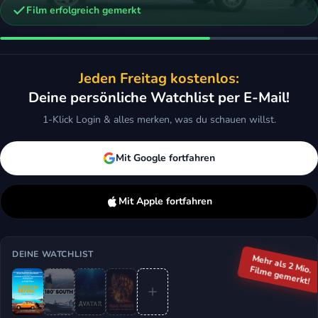
Film erfolgreich gemerkt
n
OLIVIA RODRIGO: driving home 2 u (a SOUR film)
Jeden Freitag kostenlos:
Dokumentation, Musik
Deine persönliche Watchlist per E-Mail!
ken
Mehr
1-Klick Login & alles merken, was du schauen willst.
Mit Google fortfahren
Mit Apple fortfahren
DEINE WATCHLIST
Mehr als 2 Mio.
Filme gemerkt!