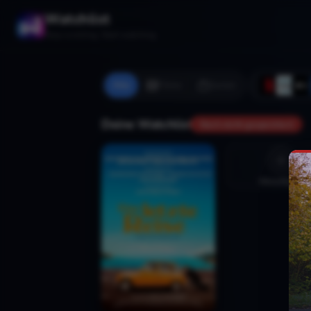
Watchlist
Stop scrolling. Start watching.
Alle
Filme
Serien
Deine Watchlist
Noch nicht gespeichert
Hinzufügen