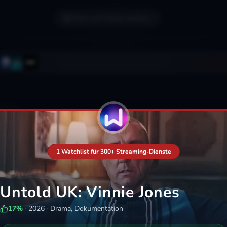
Filme und Serien suchen...
1 Watchlist für 300+ Streaming-Dienste
Untold UK: Vinnie Jones
17
%
·
2026
·
Drama, Dokumentation