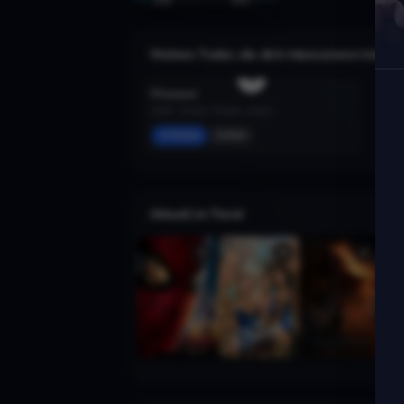
Weitere Trailer, die dich interessieren könnte
Pressure
2026 · Drama, Thriller, Action
Merken
Mehr
Aktuell im Trend