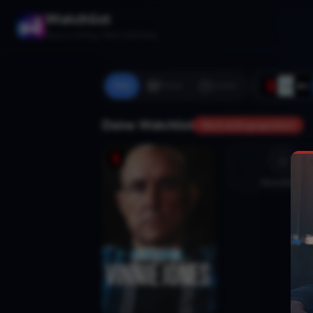
Watchlist
Stop scrolling. Start watching.
Alle
Filme
Serien
Deine Watchlist
Noch nicht gespeichert
Hinzufügen