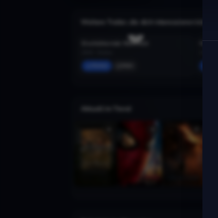
Weitere Trailer, die dich interessieren könnte
Erschütternde Wahrheit
2015 · Drama
2025 · A
Merken
Mehr
Mer
Aktuell im Trend