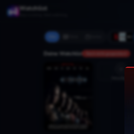
Watchlist
Stop scrolling. Start watching.
Alle
Filme
Serien
Deine Watchlist
Noch nicht gespeichert
Hinzufügen