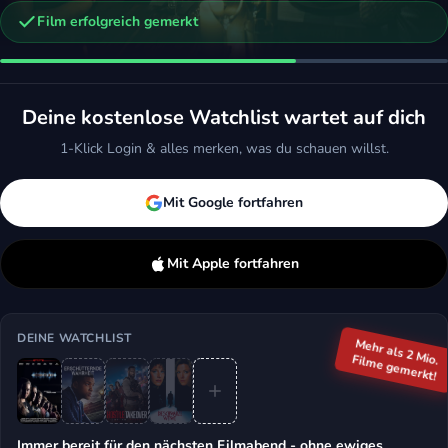
Film erfolgreich gemerkt
n
Hostile Takeover - Feindliche Übernahme
Driver's Ed - Vorfahrt für die Liebe
ction, Komödie, Thriller
2025 · Komödie
Deine kostenlose Watchlist wartet auf dich
ken
Mehr
Merken
Mehr
1-Klick Login & alles merken, was du schauen willst.
Mit Google fortfahren
Mit Apple fortfahren
DEINE WATCHLIST
Mehr als 2 Mio.
Filme gemerkt!
Immer bereit für den nächsten Filmabend - ohne ewiges