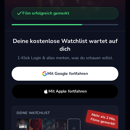
Film erfolgreich gemerkt
Weitere Trailer, die dich interessieren könnten
Lucky
Off Campus
Kap 
2026 · Thriller, Drama
2026 · Drama
2026 
Deine kostenlose Watchlist wartet auf
Merken
Mehr
Merken
Mehr
M
dich
1-Klick Login & alles merken, was du schauen willst.
Aktuell im Trend
Mit Google fortfahren
Mit Apple fortfahren
DEINE WATCHLIST
Mehr als 2 Mio.
Filme gemerkt!