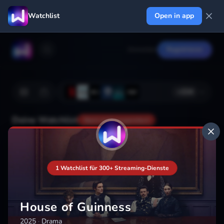
Watchlist
Open in app
Anmelden
Registrieren
+
224
Deine Watchlist
Noch nicht gespeichert
Hinzufügen
1 Watchlist für 300+ Streaming-Dienste
House of Guinness
2025
·
Drama