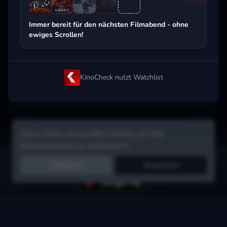
Beliebt beim Streaming
Immer bereit für den nächsten Filmabend - ohne
ewiges Scrollen!
KinoCheck nutzt Watchlist
Diese Seite verwendet Cookies um das
Nutzererlebnis zu verbessern.
Hol dir die Watchlist-App:
Filme in Sekunden merken, Tipps von
Ablehnen
Akzeptieren
Freunden, Abo-Check & mehr.