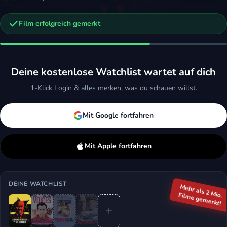
Film erfolgreich gemerkt
n
 - Für die Freiheit
Action, Drama
Deine kostenlose Watchlist wartet auf dich
ken
Mehr
1-Klick Login & alles merken, was du schauen willst.
Mit Google fortfahren
Mit Apple fortfahren
DEINE WATCHLIST
Mehr als 2 Mio.
Filme gemerkt!