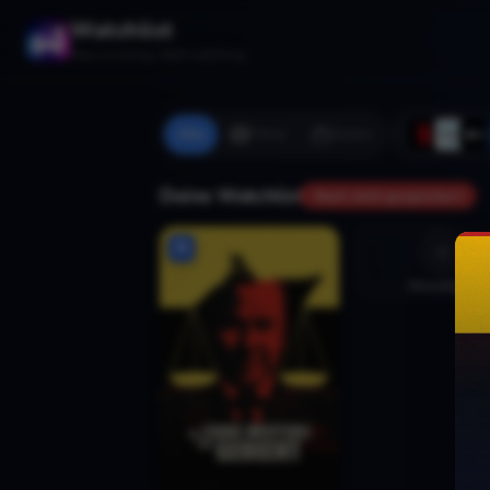
Watchlist
Stop scrolling. Start watching.
Alle
Filme
Serien
Deine Watchlist
Noch nicht gespeichert
Hinzufügen