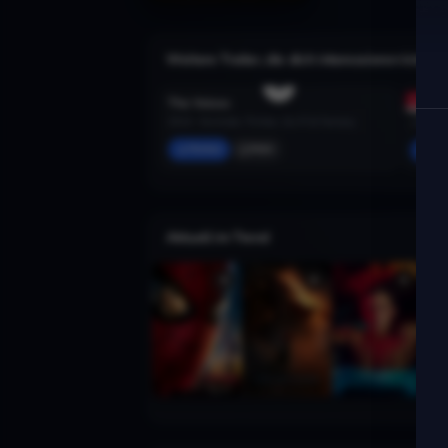
Weitere Trailer, die dich interessieren könnte
The Voices
Midway
2014 · Komödie, Thriller, Sci-Fi & Fantasy
2019 · 
Merken
Mehr
Mer
Aktuell im Trend