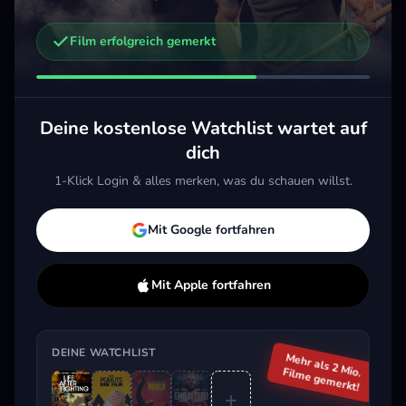
Film erfolgreich gemerkt
Weitere Trailer, die dich interessieren könnten
Embattled
Bea
Die Peanuts - Der Film
2020 · Action, Drama
2026 
2015 · Animation, Komödie, Kids & Familie
Deine kostenlose Watchlist wartet auf
Merken
Mehr
M
Merken
Mehr
dich
1-Klick Login & alles merken, was du schauen willst.
Aktuell im Trend
Mit Google fortfahren
Mit Apple fortfahren
DEINE WATCHLIST
Mehr als 2 Mio.
Filme gemerkt!