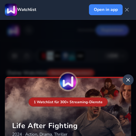
Watchlist
Open in app
Anmelden
Registrieren
+
224
Deine Watchlist
Noch nicht gespeichert
Hinzufügen
1 Watchlist für 300+ Streaming-Dienste
Life After Fighting
2024
·
Action, Drama, Thriller