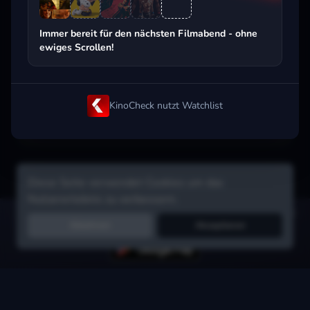
Beliebt beim Streaming
Immer bereit für den nächsten Filmabend - ohne
ewiges Scrollen!
KinoCheck nutzt Watchlist
Diese Seite verwendet Cookies um das
Nutzererlebnis zu verbessern.
Hol dir die Watchlist-App:
Filme in Sekunden merken, Tipps von
Ablehnen
Akzeptieren
Freunden, Abo-Check & mehr.