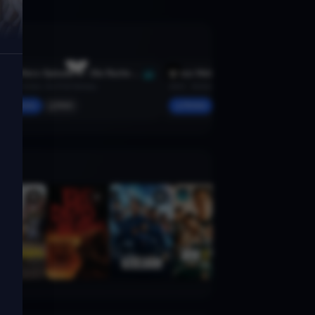
Star Wars: Episode III - Die Rache der Sith
Chaos Walking
2005 · Action, Sci-Fi & Fantasy
2021 · Action, Sci-Fi & Fantasy
Merken
Mehr
Merken
Mehr