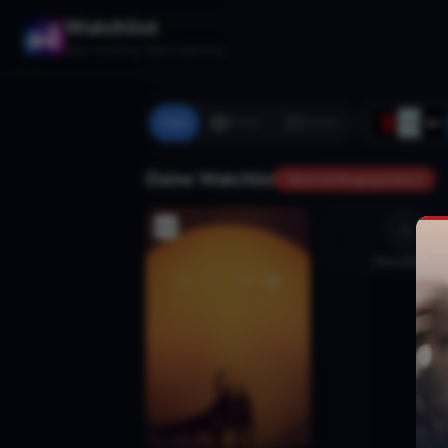
Watchlist
Stop scrolling. Start watching.
Alle
Filme
Serien
Deine Watchlist
Noch nicht gespeichert
Hinzufügen