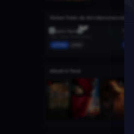
Weitere Trailer, die dich interessieren könnte
The W
Gangster Squad
2016 · D
2013 · Action, Thriller, Drama
Mer
Merken
Mehr
Aktuell im Trend