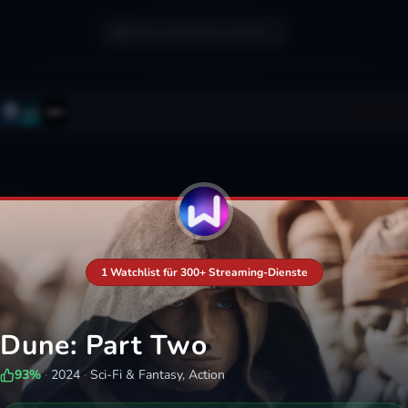
Filme und Serien suchen...
1 Watchlist für 300+ Streaming-Dienste
Dune: Part Two
93
%
·
2024
·
Sci-Fi & Fantasy, Action