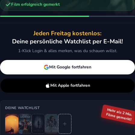
Film erfolgreich gemerkt
n
itch
Dune
Jeden Freitag kostenlos:
rama, Sci-Fi & Fantasy, Horror
2021 · Action, Sci-Fi & Fantasy
Deine persönliche Watchlist per E-Mail!
ken
Mehr
Merken
Mehr
1-Klick Login & alles merken, was du schauen willst.
Mit Google fortfahren
Mit Apple fortfahren
DEINE WATCHLIST
Mehr als 2 Mio.
Filme gemerkt!