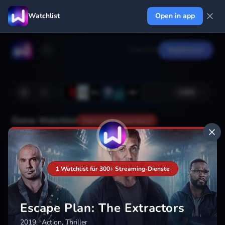
Watchlist
Open in app
Anmelden
Registrieren
+
224
Deine Watchlist
Noch nicht gespeichert
Hinzufügen
1 Watchlist für 300+ Streaming-Dienste
Escape Plan: The Extractors
2019
·
Action, Thriller