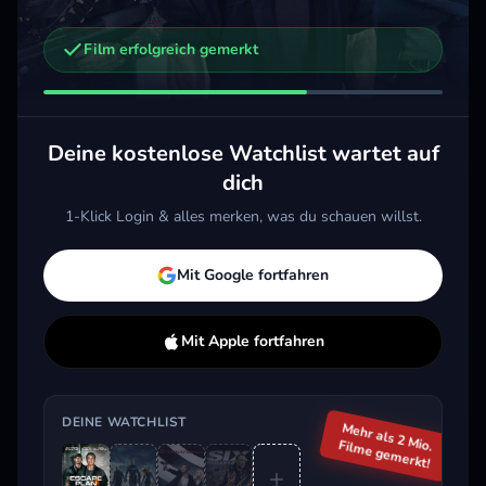
Film erfolgreich gemerkt
Weitere Trailer, die dich interessieren könnten
The Return of the First Avenger
One Mile: Kapitel 2
Week
2014 · Action, Sci-Fi & Fantasy
2026 · Action, Thriller
2024 
Deine kostenlose Watchlist wartet auf
Merken
Mehr
Merken
Mehr
M
dich
1-Klick Login & alles merken, was du schauen willst.
Aktuell im Trend
Mit Google fortfahren
Mit Apple fortfahren
DEINE WATCHLIST
Mehr als 2 Mio.
Filme gemerkt!