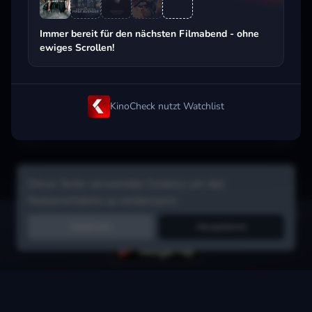
Beliebt beim Streaming
Immer bereit für den nächsten Filmabend - ohne
ewiges Scrollen!
KinoCheck nutzt Watchlist
Diese Seite verwendet Cookies um das
Nutzererlebnis zu verbessern.
Hol dir die Watchlist-App:
Filme in Sekunden merken, Tipps von
Ablehnen
Akzeptieren
Freunden, Abo-Check & mehr.