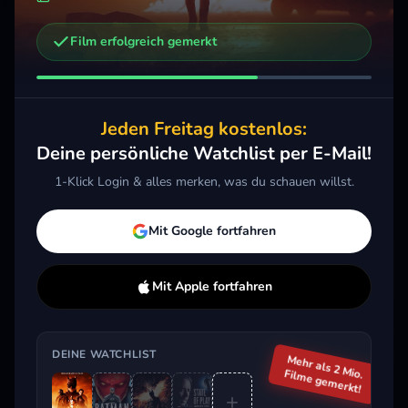
Film erfolgreich gemerkt
Weitere Trailer, die dich interessieren könnten
The Dark Knight Rises
2012 · Action, Thriller, Drama
Jeden Freitag kostenlos:
Merken
Mehr
Deine persönliche Watchlist per E-Mail!
1-Klick Login & alles merken, was du schauen willst.
Aktuell im Trend
Mit Google fortfahren
Mit Apple fortfahren
DEINE WATCHLIST
Mehr als 2 Mio.
Filme gemerkt!