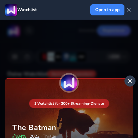
Watchlist
Open in app
Anmelden
Registrieren
+
224
Deine Watchlist
Noch nicht gespeichert
Hinzufügen
1 Watchlist für 300+ Streaming-Dienste
The Batman
84
%
·
2022
·
Thriller