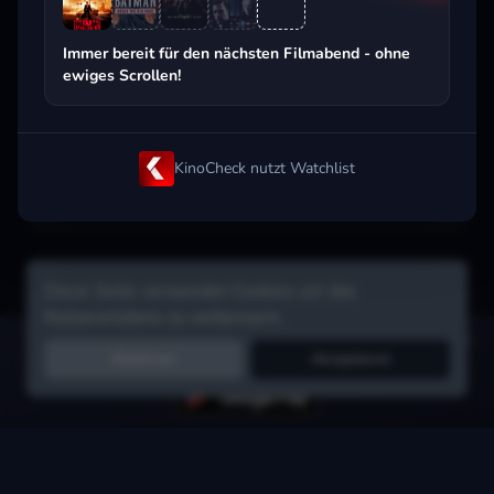
Beliebt beim Streaming
Immer bereit für den nächsten Filmabend - ohne
ewiges Scrollen!
KinoCheck nutzt Watchlist
Diese Seite verwendet Cookies um das
Nutzererlebnis zu verbessern.
Hol dir die Watchlist-App:
Filme in Sekunden merken, Tipps von
Ablehnen
Akzeptieren
Freunden, Abo-Check & mehr.