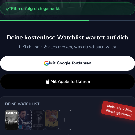
Film erfolgreich gemerkt
n
cano
The Good Neighbor - Das Böse wohnt nebenan
Deine kostenlose Watchlist wartet auf dich
Drama
2022 · Drama, Thriller
ken
Mehr
Merken
Mehr
1-Klick Login & alles merken, was du schauen willst.
Mit Google fortfahren
Mit Apple fortfahren
DEINE WATCHLIST
Mehr als 2 Mio.
Filme gemerkt!