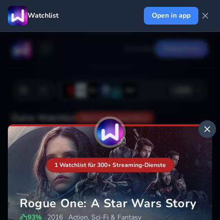
Watchlist
Open in app
Anmelden
Registrieren
+
224
Deine Watchlist
Noch nicht gespeichert
Hinzufügen
1 Watchlist für 300+ Streaming-Dienste
Rogue One: A Star Wars Story
93
%
·
2016
·
Action, Sci-Fi & Fantasy