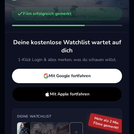
Film erfolgreich gemerkt
Weitere Trailer, die dich interessieren könnten
Rebel Moon - Teil 1: Kind des Feuers
Solo: A Star Wars Story
Star
2023 · Action, Sci-Fi & Fantasy
2018 · Action, Sci-Fi & Fantasy
2016 
Deine kostenlose Watchlist wartet auf
Merken
Mehr
Merken
Mehr
M
dich
1-Klick Login & alles merken, was du schauen willst.
Aktuell im Trend
Mit Google fortfahren
Mit Apple fortfahren
DEINE WATCHLIST
Mehr als 2 Mio.
Filme gemerkt!