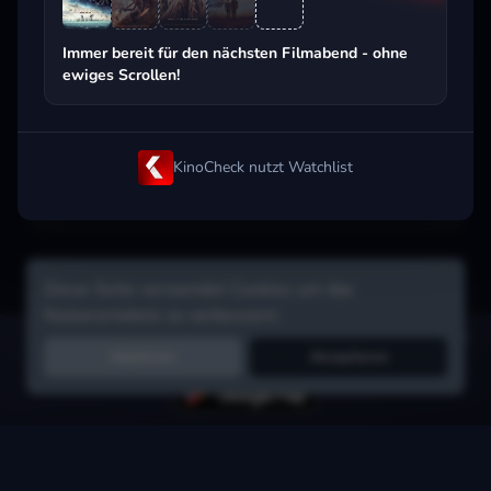
Beliebt beim Streaming
Immer bereit für den nächsten Filmabend - ohne
ewiges Scrollen!
KinoCheck nutzt Watchlist
Diese Seite verwendet Cookies um das
Nutzererlebnis zu verbessern.
Hol dir die Watchlist-App:
Filme in Sekunden merken, Tipps von
Ablehnen
Akzeptieren
Freunden, Abo-Check & mehr.