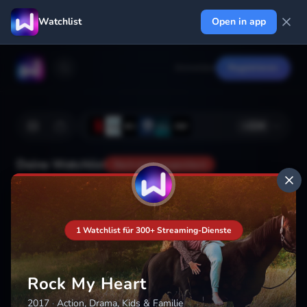
Watchlist
Open in app
Anmelden
Registrieren
+
224
Deine Watchlist
Noch nicht gespeichert
Hinzufügen
1 Watchlist für 300+ Streaming-Dienste
Rock My Heart
2017
·
Action, Drama, Kids & Familie