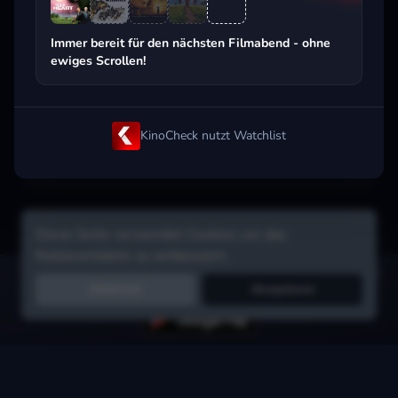
Beliebt beim Streaming
Immer bereit für den nächsten Filmabend - ohne
ewiges Scrollen!
KinoCheck nutzt Watchlist
Diese Seite verwendet Cookies um das
Nutzererlebnis zu verbessern.
Hol dir die Watchlist-App:
Filme in Sekunden merken, Tipps von
Ablehnen
Akzeptieren
Freunden, Abo-Check & mehr.