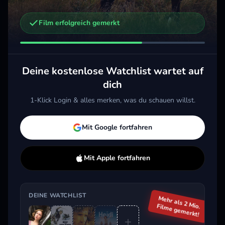
Film erfolgreich gemerkt
Weitere Trailer, die dich interessieren könnten
Heidi
Moon, der Panda
2015 · Action, Drama, Kids & Familie
2025 · Action, Kids & Familie
2021 
Deine kostenlose Watchlist wartet auf
Merken
Mehr
Merken
Mehr
M
dich
1-Klick Login & alles merken, was du schauen willst.
Aktuell im Trend
Mit Google fortfahren
Mit Apple fortfahren
DEINE WATCHLIST
Mehr als 2 Mio.
Filme gemerkt!