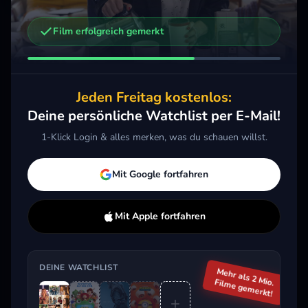
Film erfolgreich gemerkt
Weitere Trailer, die dich interessieren könnten
Toy Story 5
The Death of Robin Hood
Mini
2026 · Action, Animation, Komödie
2026 · Action, Drama
2026 
Jeden Freitag kostenlos:
Merken
Mehr
Merken
Mehr
M
Deine persönliche Watchlist per E-Mail!
1-Klick Login & alles merken, was du schauen willst.
Aktuell im Trend
Mit Google fortfahren
Mit Apple fortfahren
DEINE WATCHLIST
Mehr als 2 Mio.
Filme gemerkt!