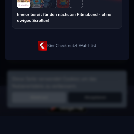
Beliebt beim Streaming
Immer bereit für den nächsten Filmabend - ohne
ewiges Scrollen!
KinoCheck nutzt Watchlist
Diese Seite verwendet Cookies um das
Nutzererlebnis zu verbessern.
Hol dir die Watchlist-App:
Filme in Sekunden merken, Tipps von
Ablehnen
Akzeptieren
Freunden, Abo-Check & mehr.