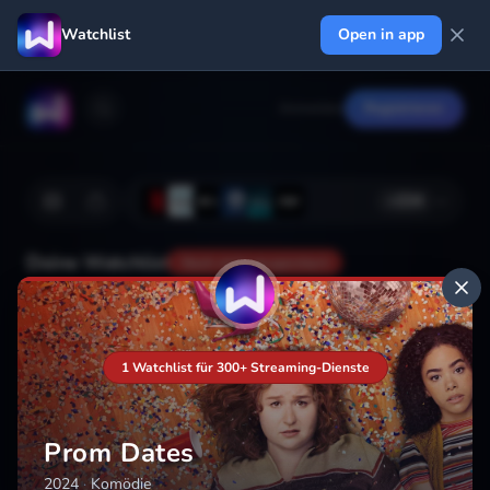
Watchlist
Open in app
Anmelden
Registrieren
+
224
Deine Watchlist
Noch nicht gespeichert
Hinzufügen
1 Watchlist für 300+ Streaming-Dienste
Prom Dates
2024
·
Komödie