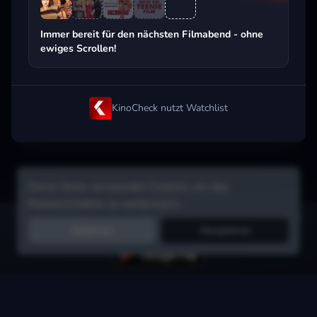
Beliebt beim Streaming
Immer bereit für den nächsten Filmabend - ohne
ewiges Scrollen!
KinoCheck nutzt Watchlist
Diese Seite verwendet Cookies um das
Nutzererlebnis zu verbessern.
Hol dir die Watchlist-App:
Filme in Sekunden merken, Tipps von
Ablehnen
Akzeptieren
Freunden, Abo-Check & mehr.