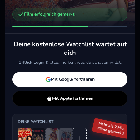
Film erfolgreich gemerkt
Weitere Trailer, die dich interessieren könnten
Der Sex Pakt
Senior Year
Boo
2018 · Komödie
2022 · Komödie
2019
Deine kostenlose Watchlist wartet auf
Merken
Mehr
Merken
Mehr
M
dich
1-Klick Login & alles merken, was du schauen willst.
Aktuell im Trend
Mit Google fortfahren
Mit Apple fortfahren
DEINE WATCHLIST
Mehr als 2 Mio.
Filme gemerkt!