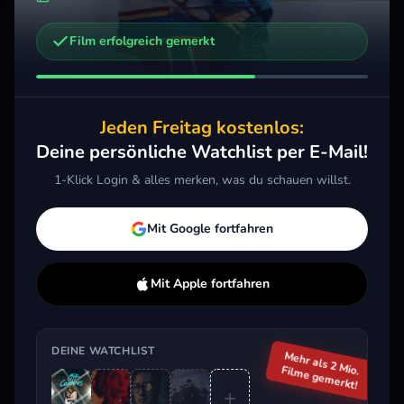
Film erfolgreich gemerkt
Weitere Trailer, die dich interessieren könnten
Lucky
Kap der Angst
Dut
2026 · Thriller, Drama
2026 · Thriller, Drama
2026 
Jeden Freitag kostenlos:
Merken
Mehr
Merken
Mehr
M
Deine persönliche Watchlist per E-Mail!
1-Klick Login & alles merken, was du schauen willst.
Aktuell im Trend
Mit Google fortfahren
Mit Apple fortfahren
DEINE WATCHLIST
Mehr als 2 Mio.
Filme gemerkt!