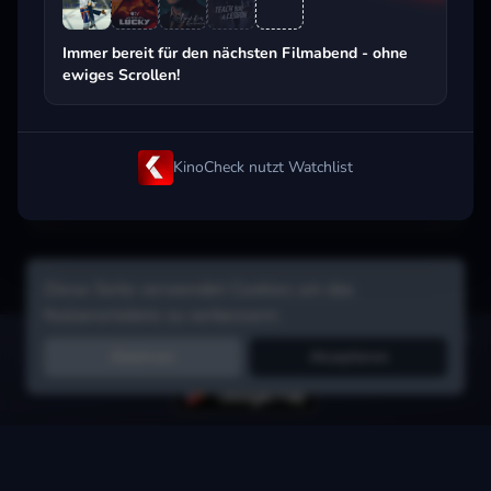
Beliebt beim Streaming
Immer bereit für den nächsten Filmabend - ohne
ewiges Scrollen!
KinoCheck nutzt Watchlist
Diese Seite verwendet Cookies um das
Nutzererlebnis zu verbessern.
Hol dir die Watchlist-App:
Filme in Sekunden merken, Tipps von
Ablehnen
Akzeptieren
Freunden, Abo-Check & mehr.