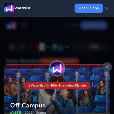
Watchlist
Open in app
Anmelden
Registrieren
+
224
Deine Watchlist
Noch nicht gespeichert
Hinzufügen
1 Watchlist für 300+ Streaming-Dienste
Off Campus
85
%
·
2026
·
Drama