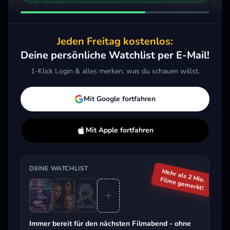
2026 · Thriller, Drama
2025 · Drama
2025
Merken
Mehr
Merken
Mehr
M
Jeden Freitag kostenlos:
Deine persönliche Watchlist per E-Mail!
Aktuell im Trend
1-Klick Login & alles merken, was du schauen willst.
Mit Google fortfahren
Mit Apple fortfahren
DEINE WATCHLIST
Mehr als 2 Mio.
Filme gemerkt!
Beliebt beim Streaming
Immer bereit für den nächsten Filmabend - ohne