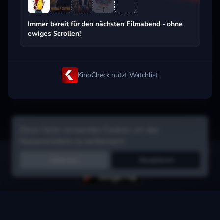
Beliebt beim Streaming
Immer bereit für den nächsten Filmabend - ohne
ewiges Scrollen!
KinoCheck nutzt Watchlist
Diese Seite verwendet Cookies um das
Nutzererlebnis zu verbessern.
Hol dir die Watchlist-App:
Filme in Sekunden merken, Tipps von
Ablehnen
Akzeptieren
Freunden, Abo-Check & mehr.