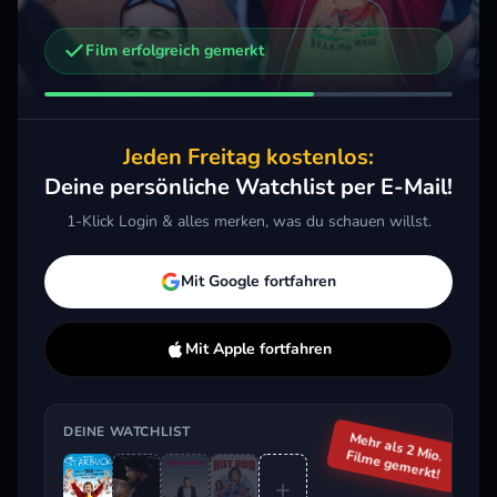
Film erfolgreich gemerkt
Weitere Trailer, die dich interessieren könnten
Nächster Halt: Fruitvale Station
Playdate – Die Action-Dads
Kill
2013 · Drama
2025 · Action, Komödie, Kids & Familie
2014
Jeden Freitag kostenlos:
Merken
Mehr
Merken
Mehr
M
Deine persönliche Watchlist per E-Mail!
1-Klick Login & alles merken, was du schauen willst.
Aktuell im Trend
Mit Google fortfahren
Mit Apple fortfahren
DEINE WATCHLIST
Mehr als 2 Mio.
Filme gemerkt!