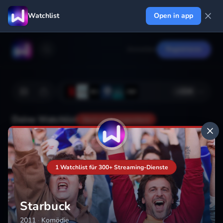
Watchlist
Open in app
Anmelden
Registrieren
+
224
Deine Watchlist
Noch nicht gespeichert
Hinzufügen
1 Watchlist für 300+ Streaming-Dienste
Starbuck
2011
·
Komödie