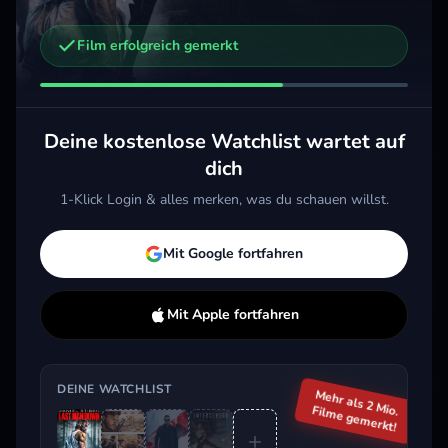
Film erfolgreich gemerkt
Weitere Trailer, die dich interessieren könnten
Trigger Point
Interceptor
Week
2021 · Action, Thriller
2022 · Action, Thriller
2024 
Deine kostenlose Watchlist wartet auf
Merken
Mehr
Merken
Mehr
M
dich
1-Klick Login & alles merken, was du schauen willst.
Aktuell im Trend
Mit Google fortfahren
Mit Apple fortfahren
DEINE WATCHLIST
Mehr als 2 Mio.
Filme gemerkt!