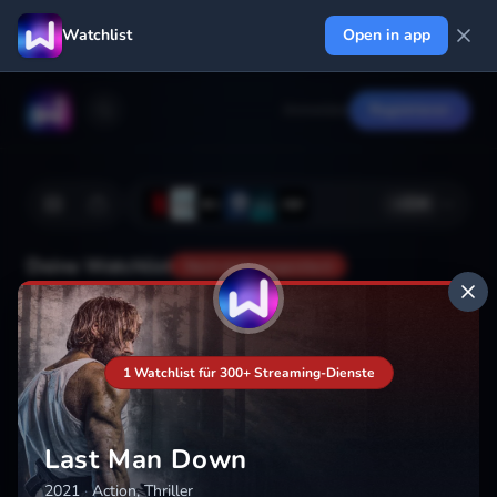
Watchlist
Open in app
Anmelden
Registrieren
+
224
Deine Watchlist
Noch nicht gespeichert
Hinzufügen
1 Watchlist für 300+ Streaming-Dienste
Last Man Down
2021
·
Action, Thriller