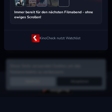
Beliebt beim Streaming
Immer bereit für den nächsten Filmabend - ohne
ewiges Scrollen!
KinoCheck nutzt Watchlist
Diese Seite verwendet Cookies um das
Nutzererlebnis zu verbessern.
Hol dir die Watchlist-App:
Filme in Sekunden merken, Tipps von
Ablehnen
Akzeptieren
Freunden, Abo-Check & mehr.