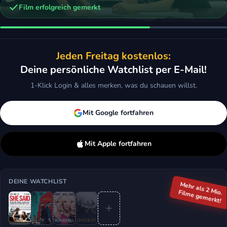
Film erfolgreich gemerkt
n
Bombshell - Das Ende des Schweigens
Spotlight
Jeden Freitag kostenlos:
Drama
2015 · Drama
Deine persönliche Watchlist per E-Mail!
ken
Mehr
Merken
Mehr
1-Klick Login & alles merken, was du schauen willst.
Mit Google fortfahren
Mit Apple fortfahren
DEINE WATCHLIST
Mehr als 2 Mio.
Filme gemerkt!