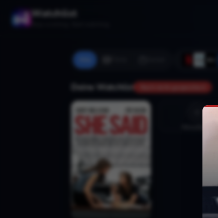
Watchlist
Stop scrolling. Start watching.
Alle
Filme
Serien
Deine Watchlist
Noch nicht gespeichert
Hinzufügen