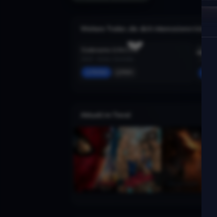
Weitere Trailer, die dich interessieren könnte
Codename U.N.C.L.E.
2015 · Action, Komödie
2019 · 
Merken
Mehr
Mer
Aktuell im Trend