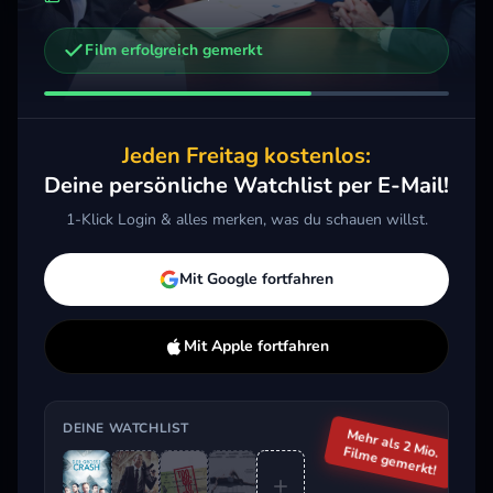
Film erfolgreich gemerkt
Weitere Trailer, die dich interessieren könnten
Heatwave - Spiel mit dem Feuer
2022 · Drama, Thriller
Jeden Freitag kostenlos:
Merken
Mehr
Deine persönliche Watchlist per E-Mail!
1-Klick Login & alles merken, was du schauen willst.
Aktuell im Trend
Mit Google fortfahren
Mit Apple fortfahren
DEINE WATCHLIST
Mehr als 2 Mio.
Filme gemerkt!