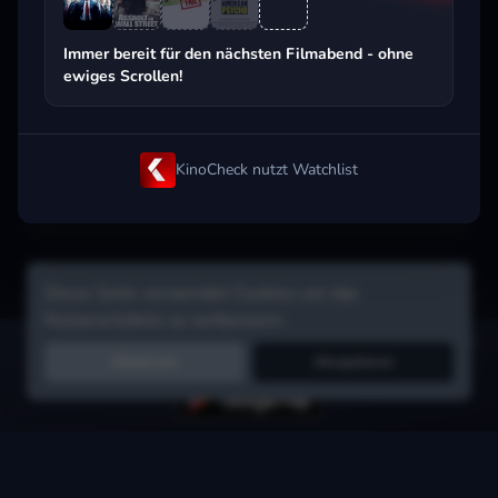
Beliebt beim Streaming
Immer bereit für den nächsten Filmabend - ohne
ewiges Scrollen!
KinoCheck nutzt Watchlist
Diese Seite verwendet Cookies um das
Nutzererlebnis zu verbessern.
Hol dir die Watchlist-App:
Filme in Sekunden merken, Tipps von
Ablehnen
Akzeptieren
Freunden, Abo-Check & mehr.