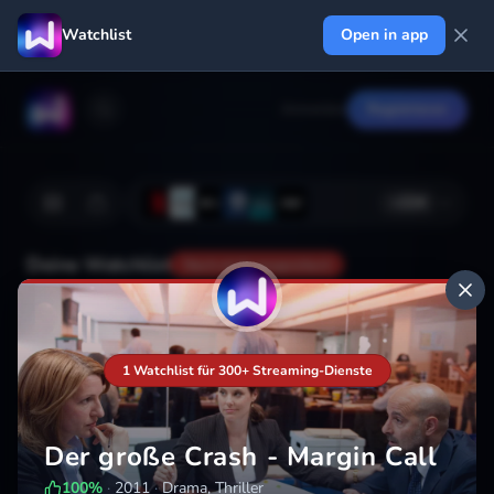
Watchlist
Open in app
Anmelden
Registrieren
+
224
Deine Watchlist
Noch nicht gespeichert
Hinzufügen
1 Watchlist für 300+ Streaming-Dienste
Der große Crash - Margin Call
100
%
·
2011
·
Drama, Thriller